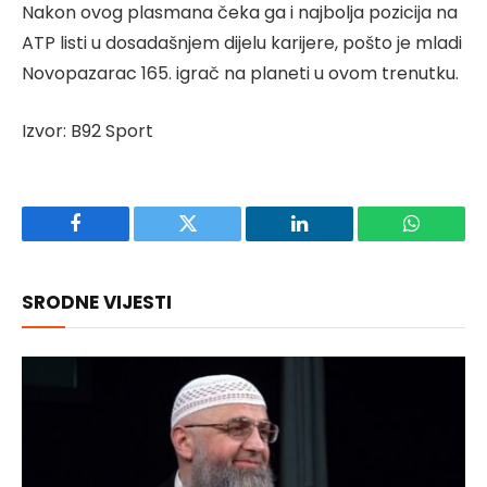
Nakon ovog plasmana čeka ga i najbolja pozicija na
ATP listi u dosadašnjem dijelu karijere, pošto je mladi
Novopazarac 165. igrač na planeti u ovom trenutku.
Izvor: B92 Sport
Facebook
Twitter
LinkedIn
WhatsAp
SRODNE VIJESTI