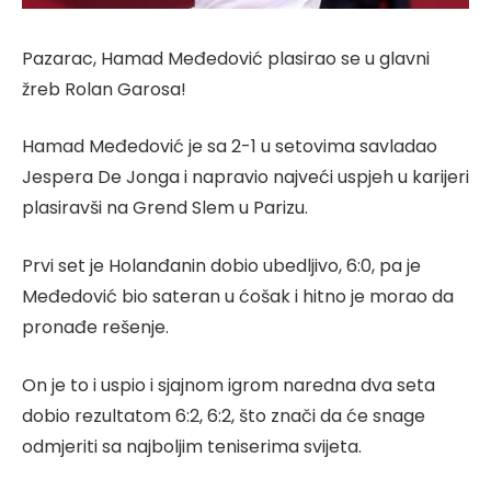
Pazarac, Hamad Međedović plasirao se u glavni
žreb Rolan Garosa!
Hamad Međedović je sa 2-1 u setovima savladao
Jespera De Jonga i napravio najveći uspjeh u karijeri
plasiravši na Grend Slem u Parizu.
Prvi set je Holanđanin dobio ubedljivo, 6:0, pa je
Međedović bio sateran u ćošak i hitno je morao da
pronađe rešenje.
On je to i uspio i sjajnom igrom naredna dva seta
dobio rezultatom 6:2, 6:2, što znači da će snage
odmjeriti sa najboljim teniserima svijeta.