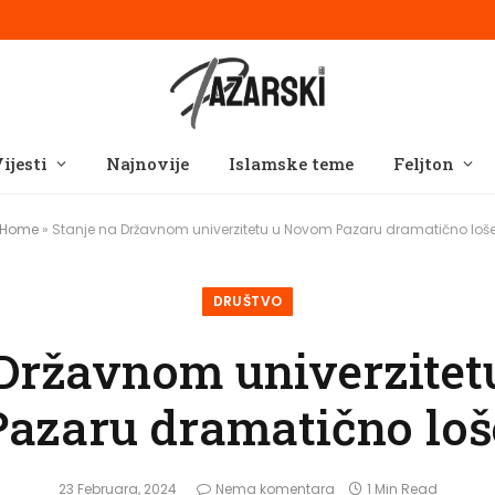
ijesti
Najnovije
Islamske teme
Feljton
Home
»
Stanje na Državnom univerzitetu u Novom Pazaru dramatično loš
DRUŠTVO
 Državnom univerzite
Pazaru dramatično loš
23 Februara, 2024
Nema komentara
1 Min Read