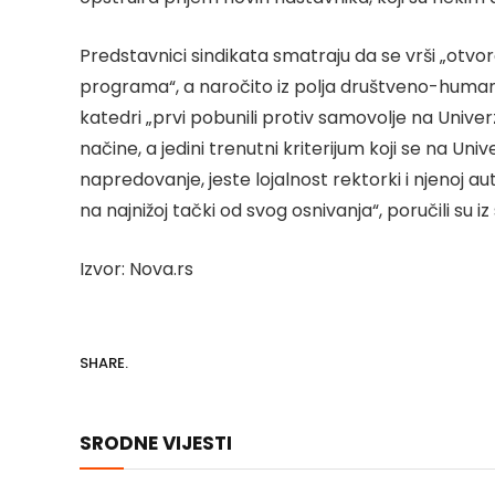
Predstavnici sindikata smatraju da se vrši „otvor
programa“, a naročito iz polja društveno-humanist
katedri „prvi pobunili protiv samovolje na Univerz
načine, a jedini trenutni kriterijum koji se na Un
napredovanje, jeste lojalnost rektorki i njenoj aut
na najnižoj tački od svog osnivanja“, poručili su iz
Izvor: Nova.rs
SHARE.
SRODNE VIJESTI