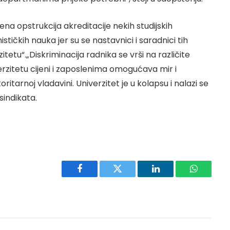
ena opstrukcija akreditacije nekih studijskih
ičkih nauka jer su se nastavnici i saradnici tih
itetu“.„Diskriminacija radnika se vrši na različite
iverzitetu cijeni i zaposlenima omogućava mir i
oritarnoj vladavini. Univerzitet je u kolapsu i nalazi se
 sindikata.
Facebook
Twitter
LinkedIn
WhatsAp