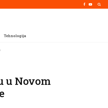
Facebook
YouTube
Tehnologija
e
tu u Novom
e