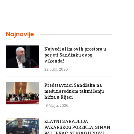
Najnovije
Najveći alim ovih prostora u
posjeti Sandžaku ovog
vikenda!
22 Jula, 2026
Predstavnici Sandžaka na
međunarodnom takmičenju
hifza u Rijeci
18 Maja, 2026
ZLATNI SARAJLIJA
PAZARSKOG POREKLA, SINAN
PALJEVAC, STIGAO U NOVI