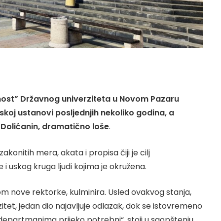
snost” Državnog univerziteta u Novom Pazaru
lskoj ustanovi posljednjih nekoliko godina, a
 Dolićanin, dramatično loše
.
konitih mera, akata i propisa čiji je cilj
 uskog kruga ljudi kojima je okružena.
om nove rektorke, kulminira. Usled ovakvog stanja,
zitet, jedan dio najavljuje odlazak, dok se istovremeno
 departmanima prijeko potrebni“, stoji u saopštenju.