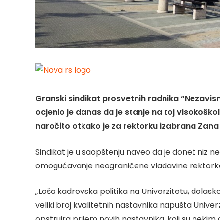
Granski sindikat prosvetnih radnika “Nezavi
ocjenio je danas da je stanje na toj visokoško
naročito otkako je za rektorku izabrana Zana
Sindikat je u saopštenju naveo da je donet niz neza
omogućavanje neograničene vladavine rektorke i
„Loša kadrovska politika na Univerzitetu, dolask
veliki broj kvalitetnih nastavnika napušta Univer
opstruira prijem novih nastavnika, koji su nekim