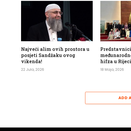
Najveći alim ovih prostora u
Predstavnic
posjeti Sandžaku ovog
međunarodn
vikenda!
hifza u Rijec
22 Jula, 2026
18 Maja, 2026
ADD 