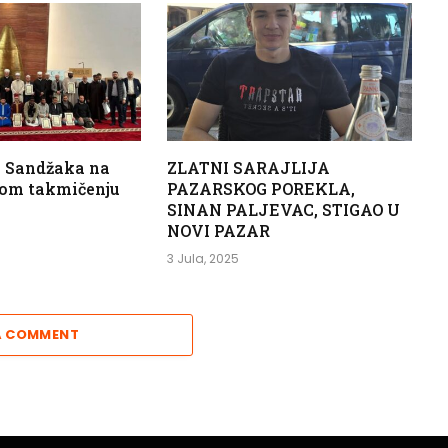
i Sandžaka na
ZLATNI SARAJLIJA
om takmičenju
PAZARSKOG POREKLA,
i
SINAN PALJEVAC, STIGAO U
NOVI PAZAR
3 Jula, 2025
A COMMENT