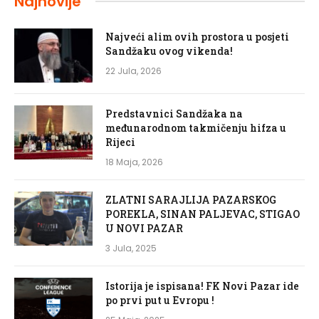
Najnovije
Najveći alim ovih prostora u posjeti
Sandžaku ovog vikenda!
22 Jula, 2026
Predstavnici Sandžaka na
međunarodnom takmičenju hifza u
Rijeci
18 Maja, 2026
ZLATNI SARAJLIJA PAZARSKOG
POREKLA, SINAN PALJEVAC, STIGAO
U NOVI PAZAR
3 Jula, 2025
Istorija je ispisana! FK Novi Pazar ide
po prvi put u Evropu !