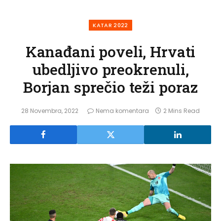
KATAR 2022
Kanađani poveli, Hrvati
ubedljivo preokrenuli,
Borjan sprečio teži poraz
28 Novembra, 2022
Nema komentara
2 Mins Read