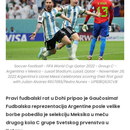
Soccer Football - FIFA World Cup Qatar 2022 - Group C -
Argentina v Mexico - Lusail Stadium, Lusail, Qatar - November 26,
2022 Argentina's Lionel Messi celebrates scoring their first goal
with Julian Alvarez REUTERS/Pedro Nunes - UP1EIBQ1L0CVB
Pravi fudbalski rat u Dohi pripao je Gaučosima!
Fudbalska reprezentacija Argentine posle velike
borbe pobedila je selekciju Meksika u meču
drugog kola C grupe Svetskog prvenstva u