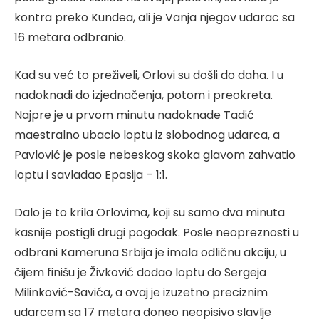
kontra preko Kundea, ali je Vanja njegov udarac sa
16 metara odbranio.
Kad su već to preživeli, Orlovi su došli do daha. I u
nadoknadi do izjednačenja, potom i preokreta.
Najpre je u prvom minutu nadoknade Tadić
maestralno ubacio loptu iz slobodnog udarca, a
Pavlović je posle nebeskog skoka glavom zahvatio
loptu i savladao Epasija – 1:1.
Dalo je to krila Orlovima, koji su samo dva minuta
kasnije postigli drugi pogodak. Posle neopreznosti u
odbrani Kameruna Srbija je imala odličnu akciju, u
čijem finišu je Živković dodao loptu do Sergeja
Milinković-Savića, a ovaj je izuzetno preciznim
udarcem sa 17 metara doneo neopisivo slavlje