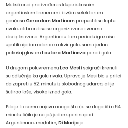
Meksikanci predvođeni s klupe iskusnim
argentinskim trenerom i bivšim selektorom
gaučosa
Gerardom Martinom
prepustili su loptu
rivalu, ali branili su se organizovano i veoma
disciplinovano. Argentinci u tom periodu igre nisu
uputili nijedan udarac u okvir gola, samo jedan
pokušaj glavom
Lautara Martineza
pored gola.
U drugom poluvremenu
Leo Mesi
i saigrači krenuli
su odlučnije ka golu rivala. Upravo je Mesi bio u prilici
da zapreti u 52. minutu iz slobodnog udarca, ali je
šutirao loše, visoko iznad gola.
Bila je to samo najava onoga što će se dogoditi u 64.
minutu: ličilo je na još jedan spori napad
Argentinaca, međutim,
Di Marija
je