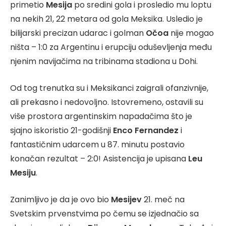
primetio
Mesija
po sredini gola i prosledio mu loptu
na nekih 21, 22 metara od gola Meksika. Usledio je
bilijarski precizan udarac i golman
Očoa
nije mogao
ništa – 1:0 za Argentinu i erupciju oduševljenja među
njenim navijačima na tribinama stadiona u Dohi.
Od tog trenutka su i Meksikanci zaigrali ofanzivnije,
ali prekasno i nedovoljno. Istovremeno, ostavili su
više prostora argentinskim napadačima što je
sjajno iskoristio 21-godišnji
Enco Fernandez
i
fantastičnim udarcem u 87. minutu postavio
konačan rezultat – 2:0! Asistencija je upisana
Leu
Mesiju
.
Zanimljivo je da je ovo bio
Mesijev
21. meč na
Svetskim prvenstvima po čemu se izjednačio sa