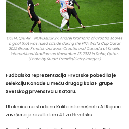
DOHA, QATAR - NOVEMBER 27: Andrej Kramaric of Croatia scores
a goal that was ruled offside during the FIFA World Cup Qatar
2022 Group F match between Croatia and Canada at Khalifa
International Stadium on November 27, 2022 in Doha, Qatar.
(Photo by Stuart Franklin/Getty Images)
Fudbalska reprezentacija Hrvatske pobedila je
selekciju Kanade u meču drugog kola F grupe
Svetskog prvenstva u Kataru.
Utakmica na stadionu Kalifa internešnel u Al Rajanu
završena je rezultatom 4:1 za Hrvatsku.