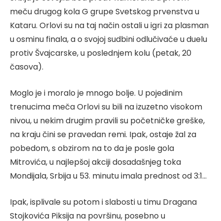
meču drugog kola G grupe Svetskog prvenstva u
Kataru. Orlovi su na taj način ostali u igri za plasman
u osminu finala, a o svojoj sudbini odlučivaće u duelu
protiv Švajcarske, u poslednjem kolu (petak, 20
časova).
Moglo je i moralo je mnogo bolje. U pojedinim
trenucima meča Orlovi su bili na izuzetno visokom
nivou, u nekim drugim pravili su početničke greške,
na kraju čini se pravedan remi. Ipak, ostaje žal za
pobedom, s obzirom na to da je posle gola
Mitrovića, u najlepšoj akciji dosadašnjeg toka
Mondijala, Srbija u 53. minutu imala prednost od 3:1…
Ipak, isplivale su potom i slabosti u timu Dragana
Stojkovića Piksija na površinu, posebno u