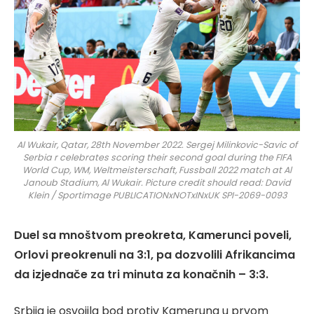
Al Wukair, Qatar, 28th November 2022. Sergej Milinkovic-Savic of
Serbia r celebrates scoring their second goal during the FIFA
World Cup, WM, Weltmeisterschaft, Fussball 2022 match at Al
Janoub Stadium, Al Wukair. Picture credit should read: David
Klein / Sportimage PUBLICATIONxNOTxINxUK SPI-2069-0093
Duel sa mnoštvom preokreta, Kamerunci poveli,
Orlovi preokrenuli na 3:1, pa dozvolili Afrikancima
da izjednače za tri minuta za konačnih – 3:3.
Srbija je osvojila bod protiv Kameruna u prvom