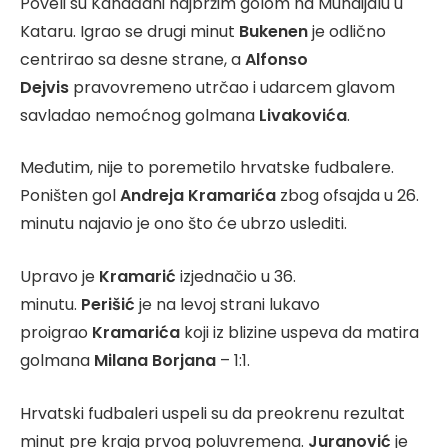
Poveli su Kanađani najbržim golom na Mundijalu u
Kataru. Igrao se drugi minut
Bukenen
je odlično
centrirao sa desne strane, a
Alfonso
Dejvis
pravovremeno utrčao i udarcem glavom
savladao nemoćnog golmana
Livakovića
.
Međutim, nije to poremetilo hrvatske fudbalere.
Poništen gol
Andreja Kramarića
zbog ofsajda u 26.
minutu najavio je ono što će ubrzo uslediti.
Upravo je
Kramarić
izjednačio u 36.
minutu.
Perišić
je na levoj strani lukavo
proigrao
Kramarića
koji iz blizine uspeva da matira
golmana
Milana Borjana
– 1:1.
Hrvatski fudbaleri uspeli su da preokrenu rezultat
minut pre kraja prvog poluvremena.
Juranović
je