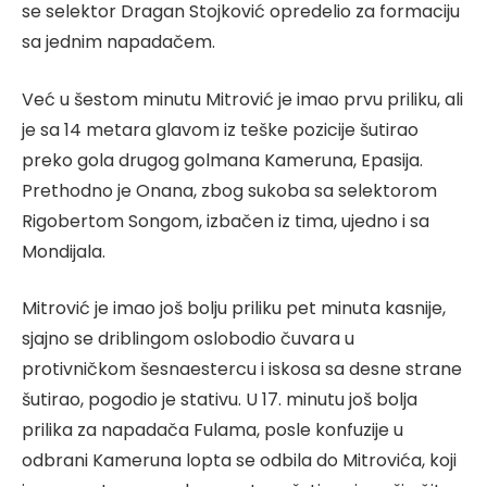
se selektor Dragan Stojković opredelio za formaciju
sa jednim napadačem.
Već u šestom minutu Mitrović je imao prvu priliku, ali
je sa 14 metara glavom iz teške pozicije šutirao
preko gola drugog golmana Kameruna, Epasija.
Prethodno je Onana, zbog sukoba sa selektorom
Rigobertom Songom, izbačen iz tima, ujedno i sa
Mondijala.
Mitrović je imao još bolju priliku pet minuta kasnije,
sjajno se driblingom oslobodio čuvara u
protivničkom šesnaestercu i iskosa sa desne strane
šutirao, pogodio je stativu. U 17. minutu još bolja
prilika za napadača Fulama, posle konfuzije u
odbrani Kameruna lopta se odbila do Mitrovića, koji