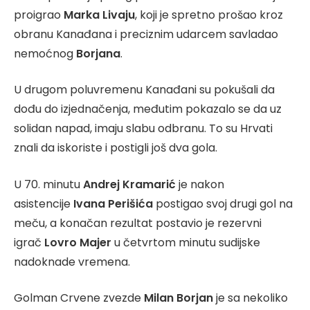
proigrao
Marka Livaju
, koji je spretno prošao kroz
obranu Kanađana i preciznim udarcem savladao
nemoćnog
Borjana
.
U drugom poluvremenu Kanađani su pokušali da
dođu do izjednačenja, međutim pokazalo se da uz
solidan napad, imaju slabu odbranu. To su Hrvati
znali da iskoriste i postigli još dva gola.
U 70. minutu
Andrej Kramarić
je nakon
asistencije
Ivana Perišića
postigao svoj drugi gol na
meču, a konačan rezultat postavio je rezervni
igrač
Lovro Majer
u četvrtom minutu sudijske
nadoknade vremena.
Golman Crvene zvezde
Milan Borjan
je sa nekoliko