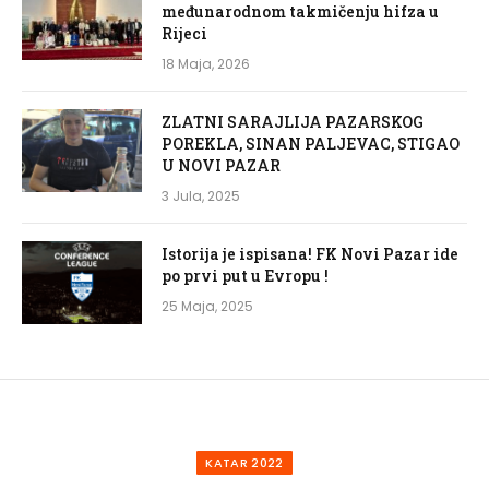
međunarodnom takmičenju hifza u
Rijeci
18 Maja, 2026
ZLATNI SARAJLIJA PAZARSKOG
POREKLA, SINAN PALJEVAC, STIGAO
U NOVI PAZAR
3 Jula, 2025
Istorija je ispisana! FK Novi Pazar ide
po prvi put u Evropu !
25 Maja, 2025
KATAR 2022