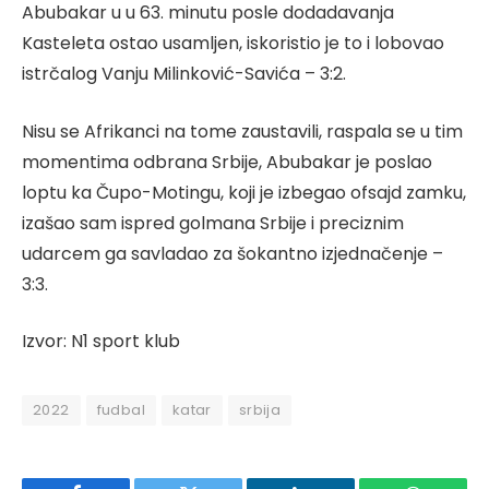
Abubakar u u 63. minutu posle dodadavanja
Kasteleta ostao usamljen, iskoristio je to i lobovao
istrčalog Vanju Milinković-Savića – 3:2.
Nisu se Afrikanci na tome zaustavili, raspala se u tim
momentima odbrana Srbije, Abubakar je poslao
loptu ka Čupo-Motingu, koji je izbegao ofsajd zamku,
izašao sam ispred golmana Srbije i preciznim
udarcem ga savladao za šokantno izjednačenje –
3:3.
Izvor: N1 sport klub
2022
fudbal
katar
srbija