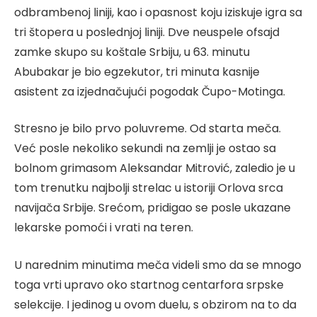
odbrambenoj liniji, kao i opasnost koju iziskuje igra sa
tri štopera u poslednjoj liniji. Dve neuspele ofsajd
zamke skupo su koštale Srbiju, u 63. minutu
Abubakar je bio egzekutor, tri minuta kasnije
asistent za izjednačujući pogodak Čupo-Motinga.
Stresno je bilo prvo poluvreme. Od starta meča.
Već posle nekoliko sekundi na zemlji je ostao sa
bolnom grimasom Aleksandar Mitrović, zaledio je u
tom trenutku najbolji strelac u istoriji Orlova srca
navijača Srbije. Srećom, pridigao se posle ukazane
lekarske pomoći i vrati na teren.
U narednim minutima meča videli smo da se mnogo
toga vrti upravo oko startnog centarfora srpske
selekcije. I jedinog u ovom duelu, s obzirom na to da