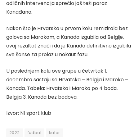
odličnih intervencija sprečio još teži poraz
Kanađana.
Nakon što je Hrvatska u prvom kolu remizirala bez
golova sa Marokom, a Kanada izgubila od Belgije,
ovaj rezultat znači i da je Kanada definitivno izgubila
sve šanse za prolaz u nokaut fazu.
U poslednjem kolu ove grupe u četvrtak 1.
decembra sastaju se Hrvatska – Belgija i Maroko –
Kanada. Tabela: Hrvatska i Maroko po 4 boda,
Belgija 3, Kanada bez bodova.
Izvor: N1 sport klub
2022
fudbal
katar