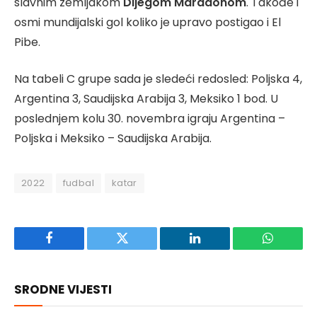
slavnim zemljakom
Dijegom Maradonom
. Takođe i
osmi mundijalski gol koliko je upravo postigao i El
Pibe.
Na tabeli C grupe sada je sledeći redosled: Poljska 4,
Argentina 3, Saudijska Arabija 3, Meksiko 1 bod. U
poslednjem kolu 30. novembra igraju Argentina –
Poljska i Meksiko – Saudijska Arabija.
2022
fudbal
katar
Facebook
Twitter
LinkedIn
WhatsAp
SRODNE VIJESTI