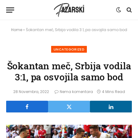
Home
»
Šokantan meč, Srbija vodila 3:1, pa osvojila samo bod
UNCATEGORIZED
Šokantan meč, Srbija vodila
3:1, pa osvojila samo bod
28 Novembra, 2022
Nema komentara
4 Mins Read