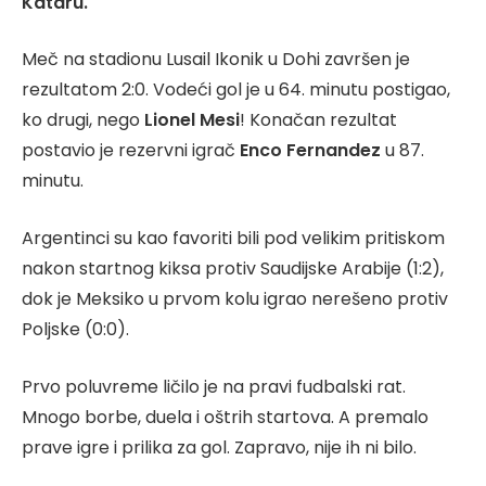
Kataru.
Meč na stadionu Lusail Ikonik u Dohi završen je
rezultatom 2:0. Vodeći gol je u 64. minutu postigao,
ko drugi, nego
Lionel Mesi
! Konačan rezultat
postavio je rezervni igrač
Enco Fernandez
u 87.
minutu.
Argentinci su kao favoriti bili pod velikim pritiskom
nakon startnog kiksa protiv Saudijske Arabije (1:2),
dok je Meksiko u prvom kolu igrao nerešeno protiv
Poljske (0:0).
Prvo poluvreme ličilo je na pravi fudbalski rat.
Mnogo borbe, duela i oštrih startova. A premalo
prave igre i prilika za gol. Zapravo, nije ih ni bilo.