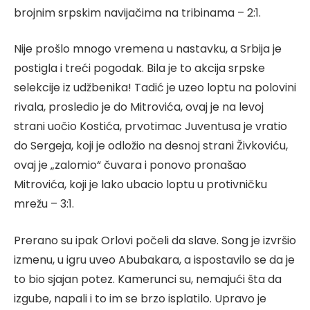
brojnim srpskim navijačima na tribinama – 2:1.
Nije prošlo mnogo vremena u nastavku, a Srbija je
postigla i treći pogodak. Bila je to akcija srpske
selekcije iz udžbenika! Tadić je uzeo loptu na polovini
rivala, prosledio je do Mitrovića, ovaj je na levoj
strani uočio Kostića, prvotimac Juventusa je vratio
do Sergeja, koji je odložio na desnoj strani Živkoviću,
ovaj je „zalomio“ čuvara i ponovo pronašao
Mitrovića, koji je lako ubacio loptu u protivničku
mrežu – 3:1.
Prerano su ipak Orlovi počeli da slave. Song je izvršio
izmenu, u igru uveo Abubakara, a ispostavilo se da je
to bio sjajan potez. Kamerunci su, nemajući šta da
izgube, napali i to im se brzo isplatilo. Upravo je