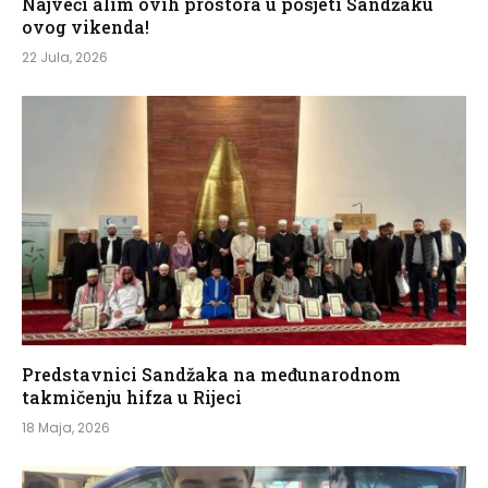
Najveći alim ovih prostora u posjeti Sandžaku
ovog vikenda!
22 Jula, 2026
Predstavnici Sandžaka na međunarodnom
takmičenju hifza u Rijeci
18 Maja, 2026