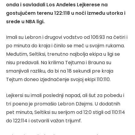
onda i savladali Los Anđeles Lejkerese na
gostujućem terenu 122:118 u noći između utorka i
srede u NBA ligi.
Imali su Lebron i drugovi vođstvo od 106:93 na četiri i
po minuta do kraja i činilo se meč u svojim rukama.
Međutim, Seltiksi, trenutno najbolja ekipa u ligi se
nisu predavali. Na krilima Tejtuma i Brauna su
smanjivali razliku, da bi na 18 sekundi pre kraja
Tejtum doneo izjednačenje svojoj ekipi 110:110.
Lejkersi su imali poslednji napad, ali šut za pobedu i
tri poena je promašio Lebron Džejms. U dodatnih
pet minuta, Seltiksi su serijom od 12:0 stigli od 110:114
do 122:114 i ostvarili važan trijumf.