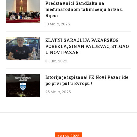
Predstavnici Sandžaka na
međunarodnom takmičenju hifza u
Rijeci
18 Maja, 2026
ZLATNI SARAJLIJA PAZARSKOG
POREKLA, SINAN PALJEVAC, STIGAO
U NOVI PAZAR
3 Jula, 2025
Istorija je ispisana! FK Novi Pazar ide
po prvi put u Evropu !
25 Maja, 2025
KATAR 2022