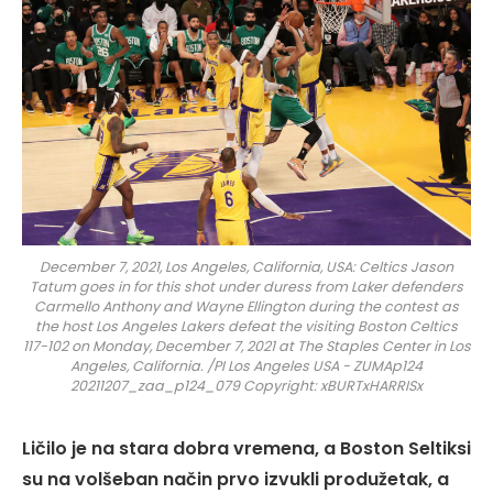
December 7, 2021, Los Angeles, California, USA: Celtics Jason
Tatum goes in for this shot under duress from Laker defenders
Carmello Anthony and Wayne Ellington during the contest as
the host Los Angeles Lakers defeat the visiting Boston Celtics
117-102 on Monday, December 7, 2021 at The Staples Center in Los
Angeles, California. /PI Los Angeles USA - ZUMAp124
20211207_zaa_p124_079 Copyright: xBURTxHARRISx
Ličilo je na stara dobra vremena, a Boston Seltiksi
su na volšeban način prvo izvukli produžetak, a