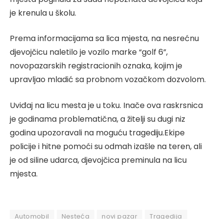
je krenula u školu.
Prema informacijama sa lica mjesta, na nesrećnu
djevojčicu naletilo je vozilo marke “golf 6”,
novopazarskih registracionih oznaka, kojim je
upravljao mladić sa probnom vozačkom dozvolom.
Uviđaj na licu mesta je u toku. Inače ova raskrsnica
je godinama problematična, a žitelji su dugi niz
godina upozoravali na moguću tragediju.Ekipe
policije i hitne pomoći su odmah izašle na teren, ali
je od siline udarca, djevojčica preminula na licu
mjesta.
Automobil
Nesteća
novi pazar
Tragedija