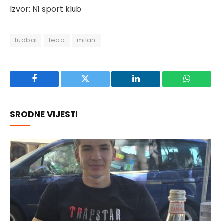
Izvor: N1 sport klub
fudbal
leao
milan
Facebook
Twitter
LinkedIn
WhatsAp
SRODNE VIJESTI