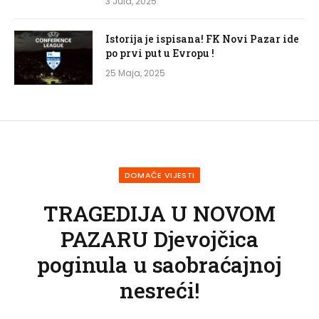
3 Jula, 2025
Istorija je ispisana! FK Novi Pazar ide
po prvi put u Evropu !
25 Maja, 2025
DOMAĆE VIJESTI
TRAGEDIJA U NOVOM
PAZARU Djevojčica
poginula u saobraćajnoj
nesreći!