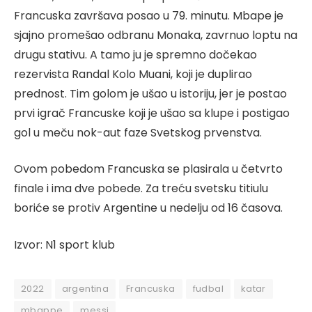
Francuska završava posao u 79. minutu. Mbape je
sjajno promešao odbranu Monaka, zavrnuo loptu na
drugu stativu. A tamo ju je spremno dočekao
rezervista Randal Kolo Muani, koji je duplirao
prednost. Tim golom je ušao u istoriju, jer je postao
prvi igrač Francuske koji je ušao sa klupe i postigao
gol u meču nok-aut faze Svetskog prvenstva.
Ovom pobedom Francuska se plasirala u četvrto
finale i ima dve pobede. Za treću svetsku titiulu
boriće se protiv Argentine u nedelju od 16 časova.
Izvor: N1 sport klub
2022
argentina
Francuska
fudbal
katar
mbappe
messi