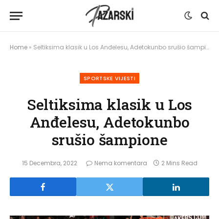
Home
»
Seltiksima klasik u Los Anđelesu, Adetokunbo srušio šampione
SPORTSKE VIJESTI
Seltiksima klasik u Los
Anđelesu, Adetokunbo
srušio šampione
15 Decembra, 2022
Nema komentara
2 Mins Read