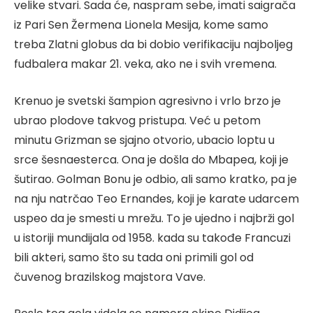
velike stvari. Sada će, naspram sebe, imati saigrača
iz Pari Sen Žermena Lionela Mesija, kome samo
treba Zlatni globus da bi dobio verifikaciju najboljeg
fudbalera makar 21. veka, ako ne i svih vremena.
Krenuo je svetski šampion agresivno i vrlo brzo je
ubrao plodove takvog pristupa. Već u petom
minutu Grizman se sjajno otvorio, ubacio loptu u
srce šesnaesterca. Ona je došla do Mbapea, koji je
šutirao. Golman Bonu je odbio, ali samo kratko, pa je
na nju natrčao Teo Ernandes, koji je karate udarcem
uspeo da je smesti u mrežu. To je ujedno i najbrži gol
u istoriji mundijala od 1958. kada su takođe Francuzi
bili akteri, samo što su tada oni primili gol od
čuvenog brazilskog majstora Vave.