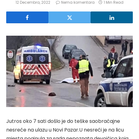
12 Decembra, 2022
Nema komentara
1 Min Read
Jutros oko 7 sati došlo je do teške saobraćajne
nesreće na ulazu u Novi Pazar.U nesreći je na licu
mjesta poginula za sada nepoznata devojčica koja