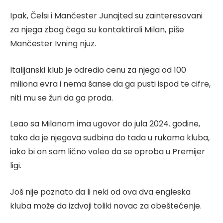
Ipak, Čelsi i Mančester Junajted su zainteresovani
za njega zbog čega su kontaktirali Milan, piše
Mančester Ivning njuz.
Italijanski klub je odredio cenu za njega od 100
miliona evra i nema šanse da ga pusti ispod te cifre,
niti mu se žuri da ga proda.
Leao sa Milanom ima ugovor do jula 2024. godine,
tako da je njegova sudbina do tada u rukama kluba,
iako bi on sam lično voleo da se oproba u Premijer
ligi.
Još nije poznato da li neki od ova dva engleska
kluba može da izdvoji toliki novac za obeštećenje.