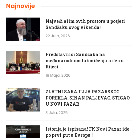
Najnovije
Najveći alim ovih prostora u posjeti
Sandžaku ovog vikenda!
22 Jula, 2026
Predstavnici Sandžaka na
međunarodnom takmičenju hifza u
Rijeci
18 Maja, 2026
ZLATNI SARAJLIJA PAZARSKOG
POREKLA, SINAN PALJEVAC, STIGAO
U NOVI PAZAR
3 Jula, 2025
Istorija je ispisana! FK Novi Pazar ide
po prvi put u Evropu !