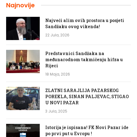
Najnovije
Najveći alim ovih prostora u posjeti
Sandžaku ovog vikenda!
22 Jula, 2026
Predstavnici Sandžaka na
međunarodnom takmičenju hifza u
Rijeci
18 Maja, 2026
ZLATNI SARAJLIJA PAZARSKOG
POREKLA, SINAN PALJEVAC, STIGAO
U NOVI PAZAR
3 Jula, 2025
Istorija je ispisana! FK Novi Pazar ide
po prvi put u Evropu !