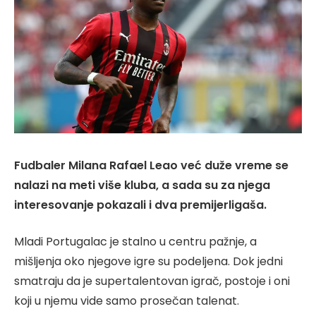
Fudbaler Milana Rafael Leao već duže vreme se
nalazi na meti više kluba, a sada su za njega
interesovanje pokazali i dva premijerligaša.
Mladi Portugalac je stalno u centru pažnje, a
mišljenja oko njegove igre su podeljena. Dok jedni
smatraju da je supertalentovan igrač, postoje i oni
koji u njemu vide samo prosečan talenat.