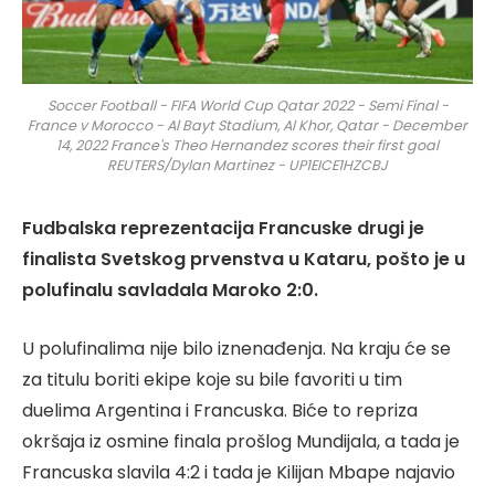
Soccer Football - FIFA World Cup Qatar 2022 - Semi Final -
France v Morocco - Al Bayt Stadium, Al Khor, Qatar - December
14, 2022 France's Theo Hernandez scores their first goal
REUTERS/Dylan Martinez - UP1EICE1HZCBJ
Fudbalska reprezentacija Francuske drugi je
finalista Svetskog prvenstva u Kataru, pošto je u
polufinalu savladala Maroko 2:0.
U polufinalima nije bilo iznenađenja. Na kraju će se
za titulu boriti ekipe koje su bile favoriti u tim
duelima Argentina i Francuska. Biće to repriza
okršaja iz osmine finala prošlog Mundijala, a tada je
Francuska slavila 4:2 i tada je Kilijan Mbape najavio