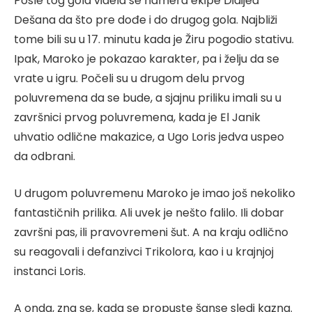
Posle tog gola videla se namera ekipe Didijea
Dešana da što pre dođe i do drugog gola. Najbliži
tome bili su u 17. minutu kada je Žiru pogodio stativu.
Ipak, Maroko je pokazao karakter, pa i želju da se
vrate u igru. Počeli su u drugom delu prvog
poluvremena da se bude, a sjajnu priliku imali su u
završnici prvog poluvremena, kada je El Janik
uhvatio odlične makazice, a Ugo Loris jedva uspeo
da odbrani.
U drugom poluvremenu Maroko je imao još nekoliko
fantastičnih prilika. Ali uvek je nešto falilo. Ili dobar
završni pas, ili pravovremeni šut. A na kraju odlično
su reagovali i defanzivci Trikolora, kao i u krajnjoj
instanci Loris.
A onda, zna se, kada se propuste šanse sledi kazna.