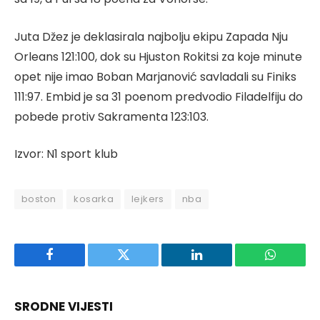
Juta Džez je deklasirala najbolju ekipu Zapada Nju
Orleans 121:100, dok su Hjuston Rokitsi za koje minute
opet nije imao Boban Marjanović savladali su Finiks
111:97. Embid je sa 31 poenom predvodio Filadelfiju do
pobede protiv Sakramenta 123:103.
Izvor: N1 sport klub
boston
kosarka
lejkers
nba
Facebook
Twitter
LinkedIn
WhatsAp
SRODNE VIJESTI