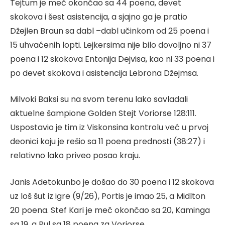
Tejtum je meč okončao sa 44 poena, devet
skokova i šest asistencija, a sjajno ga je pratio
Džejlen Braun sa dabl –dabl učinkom od 25 poena i
15 uhvaćenih lopti. Lejkersima nije bilo dovoljno ni 37
poena i 12 skokova Entonija Dejvisa, kao ni 33 poena i
po devet skokova i asistencija Lebrona Džejmsa.
Milvoki Baksi su na svom terenu lako savladali
aktuelne šampione Golden Stejt Voriorse 128:111.
Uspostavio je tim iz Viskonsina kontrolu već u prvoj
deonici koju je rešio sa 11 poena prednosti (38:27) i
relativno lako priveo posao kraju.
Janis Adetokunbo je došao do 30 poena i 12 skokova
uz loš šut iz igre (9/26), Portis je imao 25, a Midlton
20 poena. Stef Kari je meč okončao sa 20, Kaminga
sa 19, a Pul sa 18 poena za Voriorse.