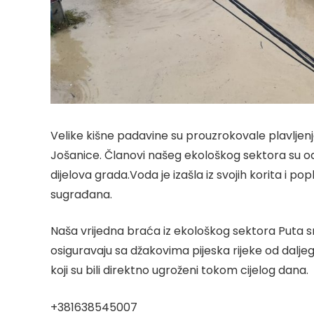
Velike kišne padavine su prouzrokovale plavljenje
Jošanice. Članovi našeg ekološkog sektora su o
dijelova grada.Voda je izašla iz svojih korita i pop
sugrađana.
Naša vrijedna braća iz ekološkog sektora Puta sr
osiguravaju sa džakovima pijeska rijeke od daljeg
koji su bili direktno ugroženi tokom cijelog dana.
+381638545007