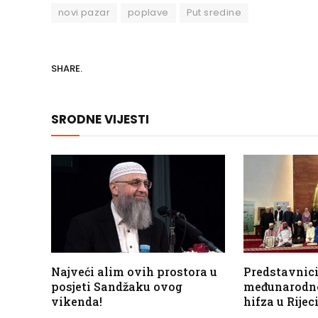
novi pazar
poplave
Put sredine
SHARE.
SRODNE VIJESTI
Najveći alim ovih prostora u
Predstavnic
posjeti Sandžaku ovog
međunarodn
vikenda!
hifza u Rijec