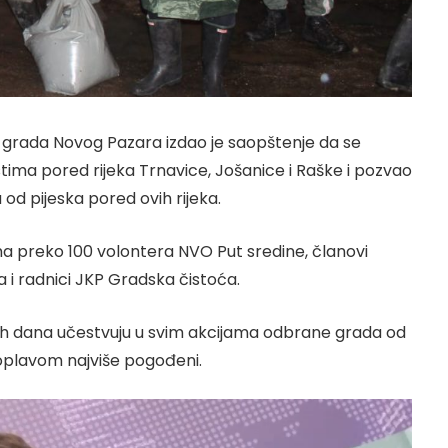
ab grada Novog Pazara izdao je saopštenje da se
tima pored rijeka Trnavice, Jošanice i Raške i pozvao
od pijeska pored ovih rijeka.
ma preko 100 volontera NVO Put sredine, članovi
 i radnici JKP Gradska čistoća.
vih dana učestvuju u svim akcijama odbrane grada od
 poplavom najviše pogođeni.