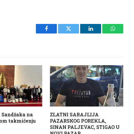
Facebook
Twitter
LinkedIn
WhatsAp
i Sandžaka na
ZLATNI SARAJLIJA
om takmičenju
PAZARSKOG POREKLA,
i
SINAN PALJEVAC, STIGAO U
NOVI PAZAR