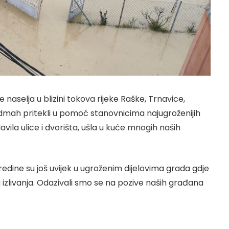
 naselja u blizini tokova rijeke Raške, Trnavice,
dmah pritekli u pomoć stanovnicima najugroženijih
lavila ulice i dvorišta, ušla u kuće mnogih naših
edine su još uvijek u ugroženim dijelovima grada gdje
 izlivanja. Odazivali smo se na pozive naših građana