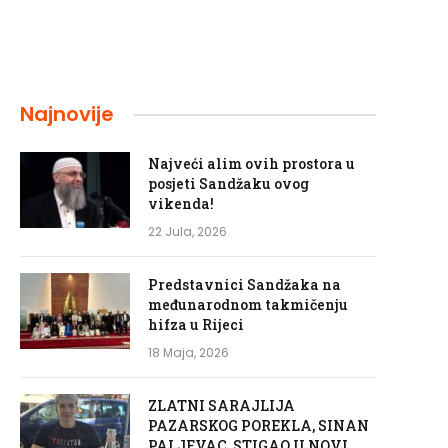
Najnovije
Najveći alim ovih prostora u
posjeti Sandžaku ovog
vikenda!
22 Jula, 2026
Predstavnici Sandžaka na
međunarodnom takmičenju
hifza u Rijeci
18 Maja, 2026
ZLATNI SARAJLIJA
PAZARSKOG POREKLA, SINAN
PALJEVAC, STIGAO U NOVI