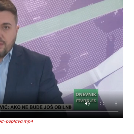
od-poplava.mp4