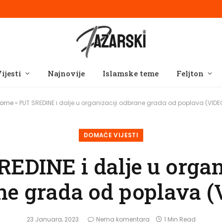
ijesti
Najnovije
Islamske teme
Feljton
ome
»
PUT SREDINE i dalje u organizaciji odbrane grada od poplava (VIDE
DOMAĆE VIJESTI
EDINE i dalje u organ
ne grada od poplava (
23 Januara, 2023
Nema komentara
1 Min Read