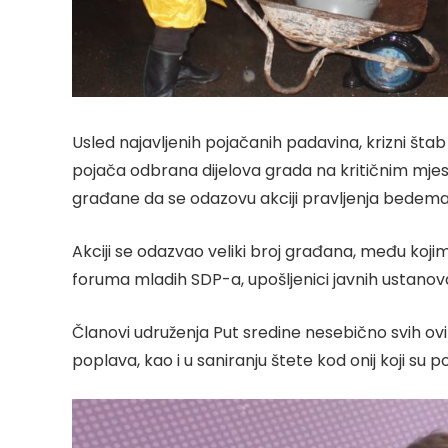
Usled najavljenih pojačanih padavina, krizni št
pojača odbrana dijelova grada na kritičnim mjes
građane da se odazovu akciji pravljenja bedema 
Akciji se odazvao veliki broj građana, među koji
foruma mladih SDP-a, upošljenici javnih ustanova
Članovi udruženja Put sredine nesebično svih o
poplava, kao i u saniranju štete kod onij koji su