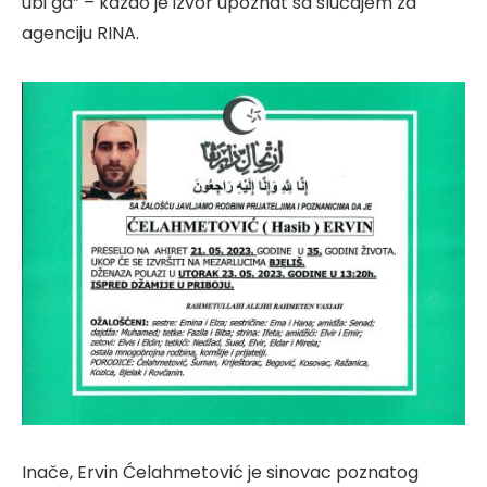
ubi ga” – kazao je izvor upoznat sa slučajem za
agenciju RINA.
Inače, Ervin Ćelahmetović je sinovac poznatog