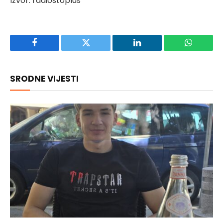
Izvor: radiostoplus
Facebook
Twitter
LinkedIn
WhatsAp
SRODNE VIJESTI