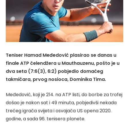
Teniser Hamad Međedović plasirao se danas u
finale ATP čelendžera u Mauthauzenu, pošto je u
dva seta (7:6(3), 6:2) pobjedio domaćeg
takmičara, prvog nosioca, Dominika Tima.
Međedović, koji je 214. na ATP listi, do borbe za trofej
došao je nakon sat i 49 minuta, pobjedivši nekada
trećeg igrača svijeta i osvajača US opena 2020.
godine, a sada 96. tenisera planete.