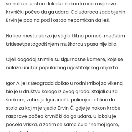
se nalazio u istom lokalu i nakon kraće rasprave
krvnički počeo da ga udara. Od udaraca zadobijenih
Ervin je pao na pod i ostao nepomičan da leži.
Na lice mesta ubrzo je stigla Hitna pomoć, međutim
tridesetpetogodišnjem muškarcu spasa nije bilo.
Cijeli događaj snimile su sigurnosne kamere, koje se
nalaze unutar popularnog ugostiteljskog objekta.
Igor A. je iz Beograda došao u rodni Priboj za vikend,
bio je u društvu kolege iz ovog grada. Stajali su za
šankom, zatim je Igor, inače policajac, otišao do
stola za kojim je sjedio Ervin Č. gdje je nakon kraće
rasprave počeo krvnički da ga udara. U lokalu je
počela vriska, a zatim se samo čulo “nemoj Igore,