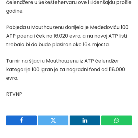
čelendžere u Sekešfehervaru ove i Lidenšajdu prošle
godine.
Pobjeda u Mauthauzenu donijela je Međedoviću 100
ATP poena i ček na 16.020 evra, a na novoj ATP listi
trebalo bi da bude plasiran oko 164 mjesta.
Turnir na šljaci u Mauthauzenu iz ATP čelendžer
kategorije 100 igran je za nagradni fond od 118.000
evra.
RTVNP
Facebook
Twitter
LinkedIn
WhatsAp