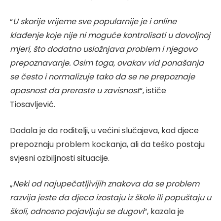
“
U skorije vrijeme sve popularnije je i online
klađenje koje nije ni moguće kontrolisati u dovoljnoj
mjeri, što dodatno usložnjava problem i njegovo
prepoznavanje. Osim toga, ovakav vid ponašanja
se često i normalizuje tako da se ne prepoznaje
opasnost da preraste u zavisnost
“, ističe
Tiosavljević.
Dodala je da roditelji, u većini slučajeva, kod djece
prepoznaju problem kockanja, ali da teško postaju
svjesni ozbiljnosti situacije.
„
Neki od najupečatljivijih znakova da se problem
razvija jeste da djeca izostaju iz škole ili popuštaju u
školi, odnosno pojavljuju se dugovi
“, kazala je