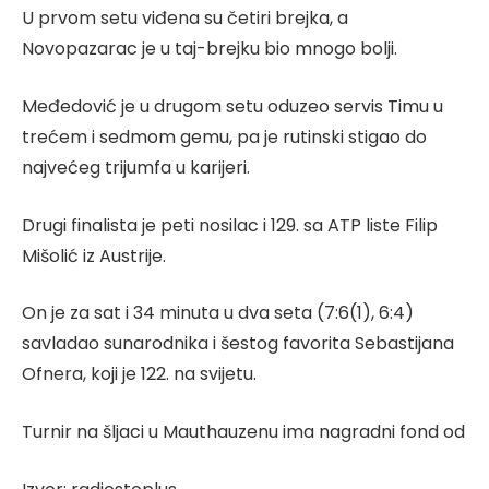
U prvom setu viđena su četiri brejka, a
Novopazarac je u taj-brejku bio mnogo bolji.
Međedović je u drugom setu oduzeo servis Timu u
trećem i sedmom gemu, pa je rutinski stigao do
najvećeg trijumfa u karijeri.
Drugi finalista je peti nosilac i 129. sa ATP liste Filip
Mišolić iz Austrije.
On je za sat i 34 minuta u dva seta (7:6(1), 6:4)
savladao sunarodnika i šestog favorita Sebastijana
Ofnera, koji je 122. na svijetu.
Turnir na šljaci u Mauthauzenu ima nagradni fond od