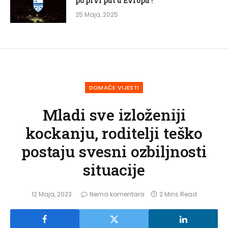
po prvi put u Evropu !
25 Maja, 2025
DOMAĆE VIJESTI
Mladi sve izloženiji
kockanju, roditelji teško
postaju svesni ozbiljnosti
situacije
12 Maja, 2023
Nema komentara
2 Mins Read