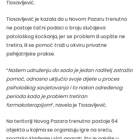
Tiosavljević.
Tiosavljević je kazala da u Novom Pazaru trenutno
ne postoje tačni podaci o broju slučajeva
patološkog kockanja, jer se problem ili uopšte ne
tretira, ili se pomoć traži u okviru privatne
psihijatrijske prakse.
“
Našem udruženju do sada je jedan roditelj zatražio
pomoć, odnosno uključio svoje dijete u proces
psihološkog savjetovanja i to nakon određenog
perioda kada je problem tretiran
farmakoterapijom
“, navela je Tiosavljević.
Na teritoriji Novog Pazara trenutno postoje 64
objekta u kojima se organizuju igre na sreću,
sportsko klađenje i slot aparati, što je najviše u