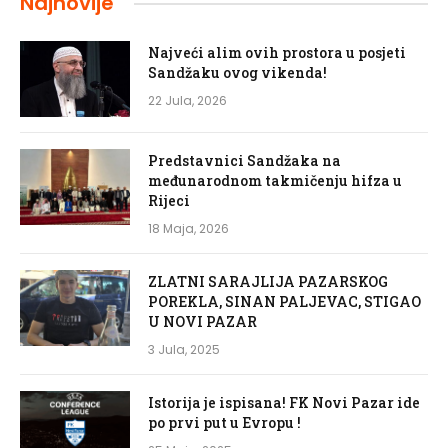
Najnovije
Najveći alim ovih prostora u posjeti
Sandžaku ovog vikenda!
22 Jula, 2026
Predstavnici Sandžaka na
međunarodnom takmičenju hifza u
Rijeci
18 Maja, 2026
ZLATNI SARAJLIJA PAZARSKOG
POREKLA, SINAN PALJEVAC, STIGAO
U NOVI PAZAR
3 Jula, 2025
Istorija je ispisana! FK Novi Pazar ide
po prvi put u Evropu !