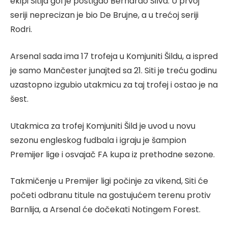
ekipi Sitija gol je postigao Bernardo Silva. U prvoj
seriji neprecizan je bio De Brujne, a u trećoj seriji
Rodri.
Arsenal sada ima 17 trofeja u Komjuniti Šildu, a ispred
je samo Mančester junajted sa 21. Siti je treću godinu
uzastopno izgubio utakmicu za taj trofej i ostao je na
šest.
Utakmica za trofej Komjuniti Šild je uvod u novu
sezonu engleskog fudbala i igraju je šampion
Premijer lige i osvajač FA kupa iz prethodne sezone.
Takmičenje u Premijer ligi počinje za vikend, Siti će
početi odbranu titule na gostujućem terenu protiv
Barnlija, a Arsenal će dočekati Notingem Forest.