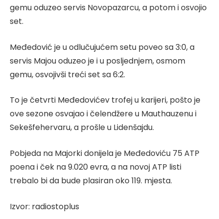
gemu oduzeo servis Novopazarcu, a potom i osvojio
set.
Međedović je u odlučujućem setu poveo sa 3:0, a
servis Majou oduzeo je i u posljednjem, osmom
gemu, osvojivši treći set sa 6:2.
To je četvrti Međedovićev trofej u karijeri, pošto je
ove sezone osvajao i čelendžere u Mauthauzenu i
Sekešfehervaru, a prošle u Lidenšajdu.
Pobjeda na Majorki donijela je Međedoviću 75 ATP
poena i ček na 9.020 evra, a na novoj ATP listi
trebalo bi da bude plasiran oko 119. mjesta.
Izvor: radiostoplus