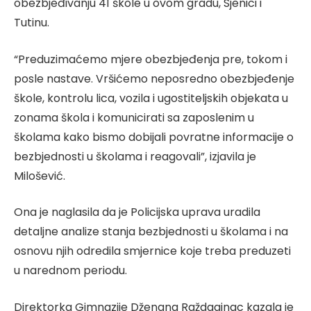
obezbjeđivanju 41 škole u ovom gradu, Sjenici i
Tutinu.
“Preduzimaćemo mjere obezbjeđenja pre, tokom i
posle nastave. Vršićemo neposredno obezbjeđenje
škole, kontrolu lica, vozila i ugostiteljskih objekata u
zonama škola i komunicirati sa zaposlenim u
školama kako bismo dobijali povratne informacije o
bezbjednosti u školama i reagovali”, izjavila je
Milošević.
Ona je naglasila da je Policijska uprava uradila
detaljne analize stanja bezbjednosti u školama i na
osnovu njih odredila smjernice koje treba preduzeti
u narednom periodu.
Direktorka Gimnazije Dženana Raždaginac kazala je