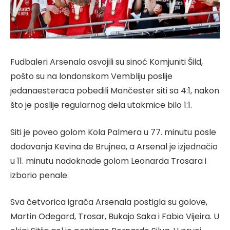
Fudbaleri Arsenala osvojili su sinoć Komjuniti Šild,
pošto su na londonskom Vembliju poslije
jedanaesteraca pobedili Mančester siti sa 4:1, nakon
što je poslije regularnog dela utakmice bilo 1:1.
Siti je poveo golom Kola Palmera u 77. minutu posle
dodavanja Kevina de Brujnea, a Arsenal je izjednačio
u 11. minutu nadoknade golom Leonarda Trosara i
izborio penale.
Sva četvorica igrača Arsenala postigla su golove,
Martin Odegard, Trosar, Bukajo Saka i Fabio Vijeira. U