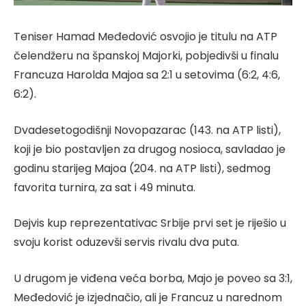
Teniser Hamad Međedović osvojio je titulu na ATP
čelendžeru na španskoj Majorki, pobjedivši u finalu
Francuza Harolda Majoa sa 2:1 u setovima (6:2, 4:6,
6:2).
Dvadesetogodišnji Novopazarac (143. na ATP listi),
koji je bio postavljen za drugog nosioca, savladao je
godinu starijeg Majoa (204. na ATP listi), sedmog
favorita turnira, za sat i 49 minuta.
Dejvis kup reprezentativac Srbije prvi set je riješio u
svoju korist oduzevši servis rivalu dva puta.
U drugom je viđena veća borba, Majo je poveo sa 3:1,
Međedović je izjednačio, ali je Francuz u narednom