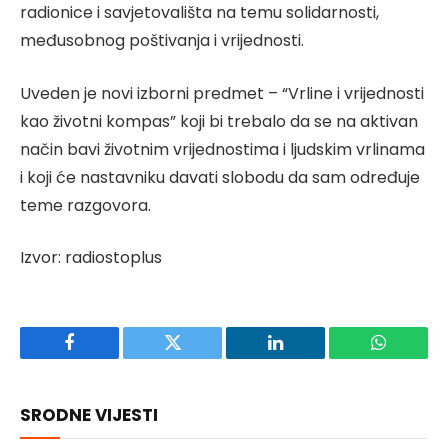
radionice i savjetovališta na temu solidarnosti,
međusobnog poštivanja i vrijednosti.
Uveden je novi izborni predmet – “Vrline i vrijednosti
kao životni kompas” koji bi trebalo da se na aktivan
način bavi životnim vrijednostima i ljudskim vrlinama
i koji će nastavniku davati slobodu da sam određuje
teme razgovora.
Izvor: radiostoplus
Facebook
Twitter
LinkedIn
WhatsAp
SRODNE VIJESTI