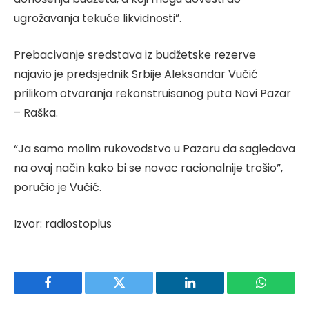
ugrožavanja tekuće likvidnosti”.
Prebacivanje sredstava iz budžetske rezerve
najavio je predsjednik Srbije Aleksandar Vučić
prilikom otvaranja rekonstruisanog puta Novi Pazar
– Raška.
“Ja samo molim rukovodstvo u Pazaru da sagledava
na ovaj način kako bi se novac racionalnije trošio”,
poručio je Vučić.
Izvor: radiostoplus
Facebook
Twitter
LinkedIn
WhatsAp