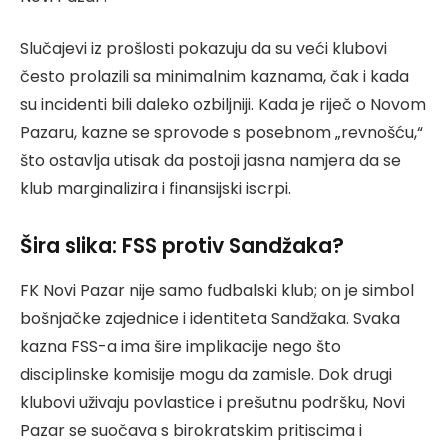
Slučajevi iz prošlosti pokazuju da su veći klubovi
često prolazili sa minimalnim kaznama, čak i kada
su incidenti bili daleko ozbiljniji. Kada je riječ o Novom
Pazaru, kazne se sprovode s posebnom „revnošću,“
što ostavlja utisak da postoji jasna namjera da se
klub marginalizira i finansijski iscrpi.
Šira slika: FSS protiv Sandžaka?
FK Novi Pazar nije samo fudbalski klub; on je simbol
bošnjačke zajednice i identiteta Sandžaka. Svaka
kazna FSS-a ima šire implikacije nego što
disciplinske komisije mogu da zamisle. Dok drugi
klubovi uživaju povlastice i prešutnu podršku, Novi
Pazar se suočava s birokratskim pritiscima i