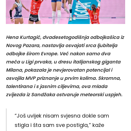
Hena Kurtagić, dvadesetogodišnja odbojkašica iz
Novog Pazara, nastavlja osvajati srca ljubitelja
odbojke širom Evrope. Već nakon samo dva
meča u Ligi prvaka, u dresu italijanskog giganta
Milana, pokazala je nevjerovatan potencijal i
osvojila MVP priznanje u prvim kolima. Skromna,
talentirana i s jasnim ciljevima, ova mlada
zvijezda iz Sandžaka ostvaruje meteorski uspjeh.
“Još uvijek nisam svjesna dokle sam
stigla i šta sam sve postigla,” kaže