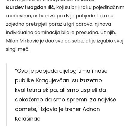
Đurđev
i
Bogdan Ilić
, koji su briljirali u pojedinačnim
mečevima, ostvarivši po dvije pobjede. Iako su
zajedno pretrpjeli poraz u igri parova, njihova
individualna dominacija bila je presudna. Uz njih,
Milan Mirković je dao sve od sebe, ali je izgubio svoj
singl meč.
“Ovo je pobjeda cijelog tima i naše
publike. Kragujevčani su izuzetno
kvalitetna ekipa, ali smo uspjeli da
dokažemo da smo spremni za najviše
domete,” izjavio je trener Adnan
Kolašinac.