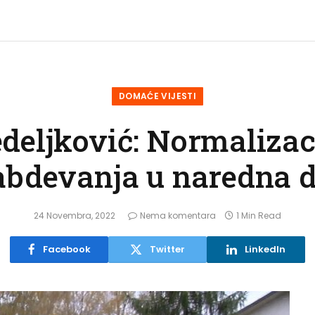
DOMAĆE VIJESTI
deljković: Normalizac
bdevanja u naredna 
24 Novembra, 2022
Nema komentara
1 Min Read
Facebook
Twitter
LinkedIn