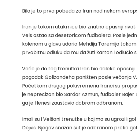
Bila je to prva pobeda za Iran nad nekom evrops
Iran je tokom utakmice bio znatno opasniji rival, 
Vels ostao sa desetoricom fudbalera. Posle jed
kolenom u glavu udario Mehdija Taremija tokom iz
prvobitnu odluku da mu da žuti karton i odlučio s
Veće je do tog trenutka Iran bio daleko opasniji. U 
pogodak Golizandeha poništen posle većanja VAR
Početkom drugog poluvremena Iranci su propustil
je neprecizan bio Sardar Azmun, fudbaler Bajer L
ga je Henesi zaustavio dobrom odbranom.
Imali su i Velšani trenutke u kojima su ugrozili 
Dejvis. Njegov snažan šut je odbranom preko go