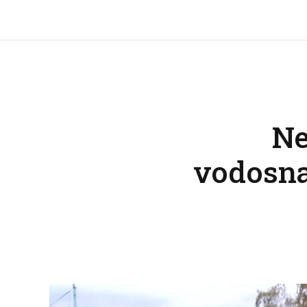
Ne
vodosna