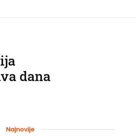
ija
dva dana
Najnovije