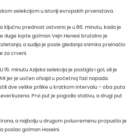
kom selekcijom u istoriji evropskih prvenstava.
a ključnu prednost ostvario je u 86. minutu, kada je
ne duge lopte golman Vejn Henesi brutalno je
letanja, a sudija je posle gledanja snimka preinačio
e za crveni.
16. minutu Azijska selekcija je postigla i gol, ali je
 jer je uočen ofsajd u početnoj fazi napada.
i dve velike prilike u kratkom intervalu – oba puta
everkuzena. Prvi put je pogodio stativu, a drugi put
gol Irana, a najbolju u drugom poluvremenu propustio je
la poslao golman Hoseini.