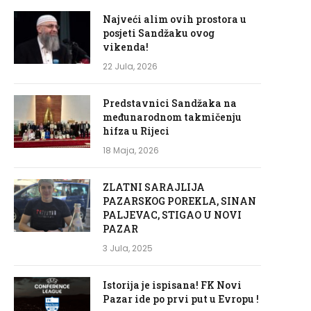
Najveći alim ovih prostora u
posjeti Sandžaku ovog
vikenda!
22 Jula, 2026
Predstavnici Sandžaka na
međunarodnom takmičenju
hifza u Rijeci
18 Maja, 2026
ZLATNI SARAJLIJA
PAZARSKOG POREKLA, SINAN
PALJEVAC, STIGAO U NOVI
PAZAR
3 Jula, 2025
Istorija je ispisana! FK Novi
Pazar ide po prvi put u Evropu !