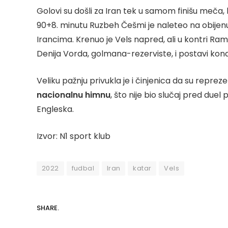
Golovi su došli za Iran tek u samom finišu meča, 
90+8. minutu Ruzbeh Češmi je naleteo na obije
Irancima. Krenuo je Vels napred, ali u kontri R
Denija Vorda, golmana-rezerviste, i postavi kona
Veliku pažnju privukla je i činjenica da su repr
nacionalnu himnu
, što nije bio slučaj pred duel
Engleska.
Izvor: N1 sport klub
2022
fudbal
Iran
katar
Vels
SHARE.