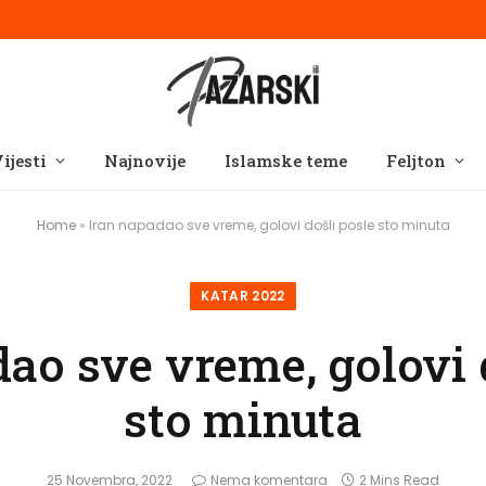
ijesti
Najnovije
Islamske teme
Feljton
Home
»
Iran napadao sve vreme, golovi došli posle sto minuta
KATAR 2022
ao sve vreme, golovi 
sto minuta
25 Novembra, 2022
Nema komentara
2 Mins Read