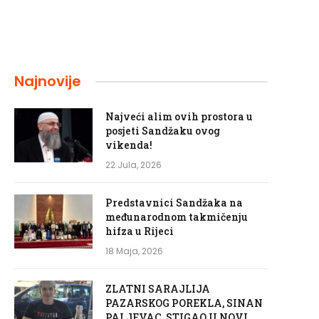
Najnovije
Najveći alim ovih prostora u
posjeti Sandžaku ovog
vikenda!
22 Jula, 2026
Predstavnici Sandžaka na
međunarodnom takmičenju
hifza u Rijeci
18 Maja, 2026
ZLATNI SARAJLIJA
PAZARSKOG POREKLA, SINAN
PALJEVAC, STIGAO U NOVI