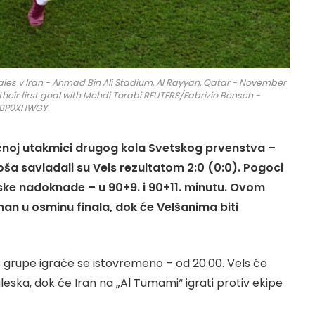
ales v Iran - Ahmad Bin Ali Stadium, Al Rayyan, Qatar - November
heir first goal with Mehdi Torabi REUTERS/Fabrizio Bensch -
IBP0XHWGY
ičnoj utakmici drugog kola Svetskog prvenstva –
oša savladali su Vels rezultatom 2:0 (0:0). Pogoci
dijske nadoknade – u 90+9. i 90+11. minutu. Ovom
an u osminu finala, dok će Velšanima biti
B grupe igraće se istovremeno – od 20.00. Vels će
ngleska, dok će Iran na „Al Tumami“ igrati protiv ekipe