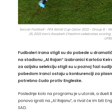
Soccer Football - FIFA World Cup Qatar 2022 - Group B - W
25, 2022 Iran's Roozbeh Cheshmi celebrates scoring t
UP1E
Fudbaleri Irana stigli su do pobede u dramat
na stadionu „Al Rajan“ izabranici Karloša Keir
za azijsku selekciju stigli su u poznoj fazi su
pobedom Iranci ostaju u konkurenciji za plasm
potrebno čudo protiv Engleske.
Poslednje kolo na programu je u utorak, a dueli 
ponovo igrati na „Al Rajanu“, a rival će im biti E
SAD.