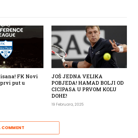
spisana! FK Novi
JOŠ JEDNA VELIKA
 prvi put u
POBJEDA! HAMAD BOLJI OD
CICIPASA U PRVOM KOLU
DOHE!
19 Februara, 2025
A COMMENT