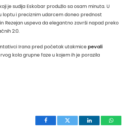
koji je sudija Eskobar produžio sa osam minuta. U
nu loptu i preciznim udarcem doneo prednost
amin Rezejan uspeva da elegantno završi napad preko
čnih 2:0.
ezentativci Irana pred početak utakmice
pevali
 prvog kola grupne faze u kojem ih je porazila
Facebook
Twitter
LinkedIn
WhatsAp