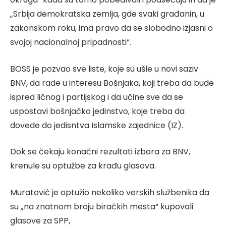
„Srbija demokratska zemlja, gde svaki građanin, u
zakonskom roku, ima pravo da se slobodno izjasni o
svojoj nacionalnoj pripadnosti“.
BOSS je pozvao sve liste, koje su ušle u novi saziv
BNV, da rade u interesu Bošnjaka, koji treba da bude
ispred ličnog i partijskog i da učine sve da se
uspostavi bošnjačko jedinstvo, koje treba da
dovede do jedisntva Islamske zajednice (IZ).
Dok se čekaju konačni rezultati izbora za BNV,
krenule su optužbe za krađu glasova.
Muratović je optužio nekoliko verskih službenika da
su „na znatnom broju biračkih mesta“ kupovali
glasove za SPP,