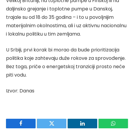
Velikoj Britaniji, na toplotne pumpe u Finskoj ili na
daljinsko grejanje i toplotne pumpe u Danskoj,
trajale su od 18 do 35 godina – i to u povoljnijim
materijalnim okolnostima, ali i uz aktivnu nacionalnu
i lokalnu politiku u tim zemljama.
U Srbiji, prvi korak bi morao da bude prioritizacija
politika koje zahtevaju duže rokove za sprovođenje.
Bez toga, priče o energetskoj tranziciji prosto neće
piti vodu.
Izvor: Danas
Facebook
Twitter
LinkedIn
WhatsAp