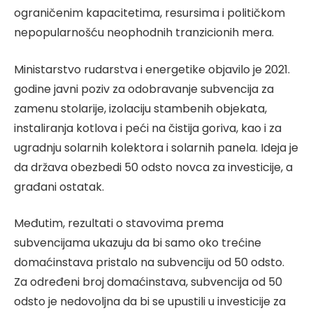
ograničenim kapacitetima, resursima i političkom
nepopularnošću neophodnih tranzicionih mera.
Ministarstvo rudarstva i energetike objavilo je 2021.
godine javni poziv za odobravanje subvencija za
zamenu stolarije, izolaciju stambenih objekata,
instaliranja kotlova i peći na čistija goriva, kao i za
ugradnju solarnih kolektora i solarnih panela. Ideja je
da država obezbedi 50 odsto novca za investicije, a
građani ostatak.
Međutim, rezultati o stavovima prema
subvencijama ukazuju da bi samo oko trećine
domaćinstava pristalo na subvenciju od 50 odsto.
Za određeni broj domaćinstava, subvencija od 50
odsto je nedovoljna da bi se upustili u investicije za