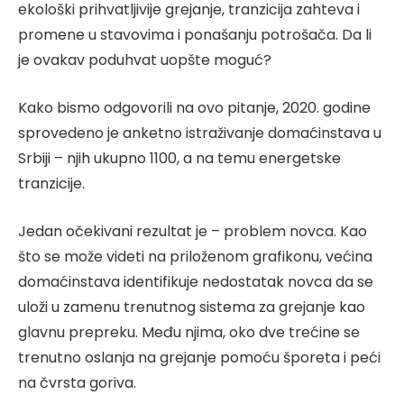
ekološki prihvatljivije grejanje, tranzicija zahteva i
promene u stavovima i ponašanju potrošača. Da li
je ovakav poduhvat uopšte moguć?
Kako bismo odgovorili na ovo pitanje, 2020. godine
sprovedeno je anketno istraživanje domaćinstava u
Srbiji – njih ukupno 1100, a na temu energetske
tranzicije.
Jedan očekivani rezultat je – problem novca. Kao
što se može videti na priloženom grafikonu, većina
domaćinstava identifikuje nedostatak novca da se
uloži u zamenu trenutnog sistema za grejanje kao
glavnu prepreku. Među njima, oko dve trećine se
trenutno oslanja na grejanje pomoću šporeta i peći
na čvrsta goriva.