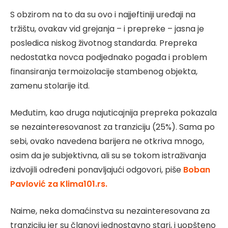
S obzirom na to da su ovo i najjeftiniji uređaji na
tržištu, ovakav vid grejanja – i prepreke – jasna je
posledica niskog životnog standarda. Prepreka
nedostatka novca podjednako pogađa i problem
finansiranja termoizolacije stambenog objekta,
zamenu stolarije itd.
Međutim, kao druga najuticajnija prepreka pokazala
se nezainteresovanost za tranziciju (25%). Sama po
sebi, ovako navedena barijera ne otkriva mnogo,
osim da je subjektivna, ali su se tokom istraživanja
izdvojili određeni ponavljajući odgovori, piše
Boban
Pavlović za Klima101.rs.
Naime, neka domaćinstva su nezainteresovana za
tranziciju jer su članovi jednostavno stari, i uopšteno