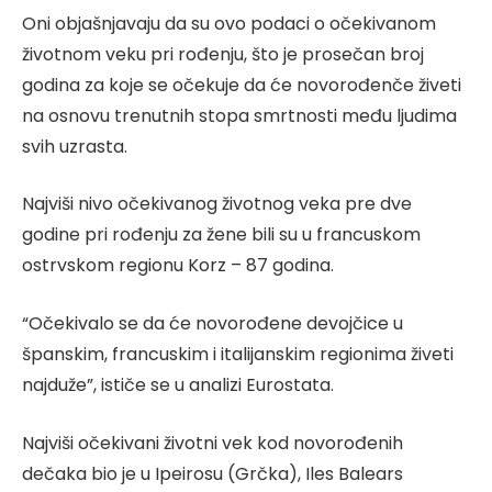
Oni objašnjavaju da su ovo podaci o očekivanom
životnom veku pri rođenju, što je prosečan broj
godina za koje se očekuje da će novorođenče živeti
na osnovu trenutnih stopa smrtnosti među ljudima
svih uzrasta.
Najviši nivo očekivanog životnog veka pre dve
godine pri rođenju za žene bili su u francuskom
ostrvskom regionu Korz – 87 godina.
“Očekivalo se da će novorođene devojčice u
španskim, francuskim i italijanskim regionima živeti
najduže”, ističe se u analizi Eurostata.
Najviši očekivani životni vek kod novorođenih
dečaka bio je u Ipeirosu (Grčka), Iles Balears