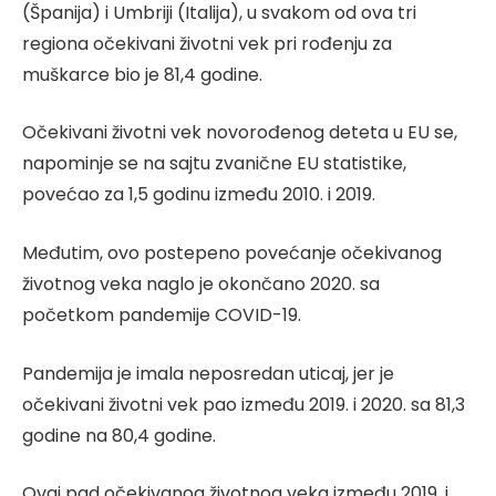
(Španija) i Umbriji (Italija), u svakom od ova tri
regiona očekivani životni vek pri rođenju za
muškarce bio je 81,4 godine.
Očekivani životni vek novorođenog deteta u EU se,
napominje se na sajtu zvanične EU statistike,
povećao za 1,5 godinu između 2010. i 2019.
Međutim, ovo postepeno povećanje očekivanog
životnog veka naglo je okončano 2020. sa
početkom pandemije COVID-19.
Pandemija je imala neposredan uticaj, jer je
očekivani životni vek pao između 2019. i 2020. sa 81,3
godine na 80,4 godine.
Ovaj pad očekivanog životnog veka između 2019. i