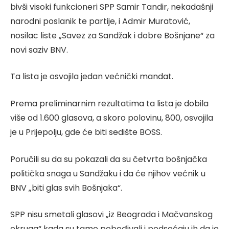
bivši visoki funkcioneri SPP Samir Tandir, nekadašnji
narodni poslanik te partije, i Admir Muratović,
nosilac liste „Savez za Sandžak i dobre Bošnjane“ za
novi saziv BNV.
Ta lista je osvojila jedan većnički mandat.
Prema preliminarnim rezultatima ta lista je dobila
više od 1.600 glasova, a skoro polovinu, 800, osvojila
je u Prijepolju, gde će biti sedište BOSS.
Poručili su da su pokazali da su četvrta bošnjačka
politička snaga u Sandžaku i da će njihov većnik u
BNV „biti glas svih Bošnjaka“.
SPP nisu smetali glasovi „iz Beograda i Mačvanskog
okruga“ kada su tamo pobeđivali i podsećaju ih da je