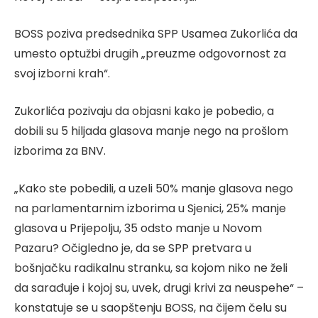
BOSS poziva predsednika SPP Usamea Zukorlića da
umesto optužbi drugih „preuzme odgovornost za
svoj izborni krah“.
Zukorlića pozivaju da objasni kako je pobedio, a
dobili su 5 hiljada glasova manje nego na prošlom
izborima za BNV.
„Kako ste pobedili, a uzeli 50% manje glasova nego
na parlamentarnim izborima u Sjenici, 25% manje
glasova u Prijepolju, 35 odsto manje u Novom
Pazaru? Očigledno je, da se SPP pretvara u
bošnjačku radikalnu stranku, sa kojom niko ne želi
da sarađuje i kojoj su, uvek, drugi krivi za neuspehe“ –
konstatuje se u saopštenju BOSS, na čijem čelu su