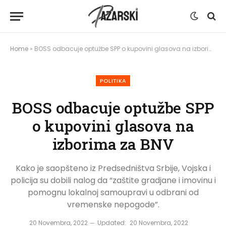
Home
»
BOSS odbacuje optužbe SPP o kupovini glasova na izborima za BNV
POLITIKA
BOSS odbacuje optužbe SPP
o kupovini glasova na
izborima za BNV
Kako je saopšteno iz Predsedništva Srbije, Vojska i
policija su dobili nalog da “zaštite gradjane i imovinu i
pomognu lokalnoj samoupravi u odbrani od
vremenske nepogode”.
20 Novembra, 2022
Updated:
20 Novembra, 2022