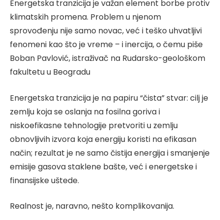
Energetska tranzicija je važan element borbe protiv
klimatskih promena. Problem u njenom
sprovođenju nije samo novac, već i teško uhvatljivi
fenomeni kao što je vreme – i inercija, o čemu piše
Boban Pavlović, istraživač na Rudarsko-geološkom
fakultetu u Beogradu
Energetska tranzicija je na papiru “čista” stvar: cilj je
zemlju koja se oslanja na fosilna goriva i
niskoefikasne tehnologije pretvoriti u zemlju
obnovljivih izvora koja energiju koristi na efikasan
način; rezultat je ne samo čistija energija i smanjenje
emisije gasova staklene bašte, već i energetske i
finansijske uštede.
Realnost je, naravno, nešto komplikovanija.