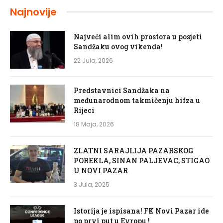
Najnovije
Najveći alim ovih prostora u posjeti
Sandžaku ovog vikenda!
22 Jula, 2026
Predstavnici Sandžaka na
međunarodnom takmičenju hifza u
Rijeci
18 Maja, 2026
ZLATNI SARAJLIJA PAZARSKOG
POREKLA, SINAN PALJEVAC, STIGAO
U NOVI PAZAR
3 Jula, 2025
Istorija je ispisana! FK Novi Pazar ide
po prvi put u Evropu !