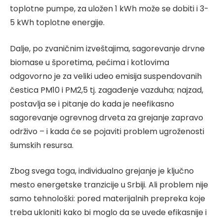
toplotne pumpe, za uložen 1 kWh može se dobiti i 3-
5 kWh toplotne energije.
Dalje, po zvaničnim izveštajima, sagorevanje drvne
biomase u šporetima, pećima i kotlovima
odgovorno je za veliki udeo emisija suspendovanih
čestica PM10 i PM2,5 tj. zagađenje vazduha; najzad,
postavlja se i pitanje do kada je neefikasno
sagorevanje ogrevnog drveta za grejanje zapravo
održivo – i kada će se pojaviti problem ugroženosti
šumskih resursa.
Zbog svega toga, individualno grejanje je ključno
mesto energetske tranzicije u Srbiji. Ali problem nije
samo tehnološki: pored materijalnih prepreka koje
treba ukloniti kako bi moglo da se uvede efikasnije i