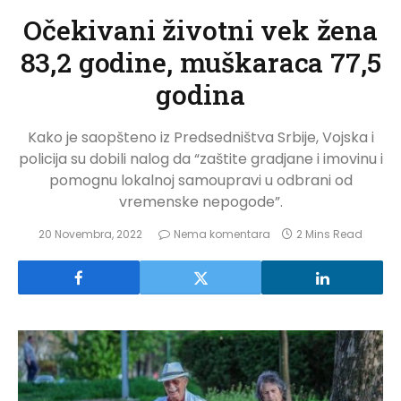
Očekivani životni vek žena
83,2 godine, muškaraca 77,5
godina
Kako je saopšteno iz Predsedništva Srbije, Vojska i
policija su dobili nalog da “zaštite gradjane i imovinu i
pomognu lokalnoj samoupravi u odbrani od
vremenske nepogode”.
20 Novembra, 2022
Nema komentara
2 Mins Read