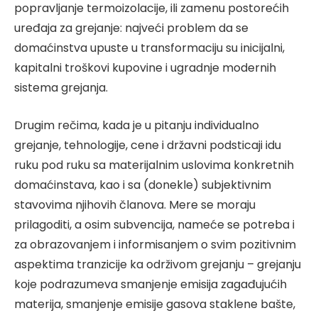
popravljanje termoizolacije, ili zamenu postorećih
uređaja za grejanje: najveći problem da se
domaćinstva upuste u transformaciju su inicijalni,
kapitalni troškovi kupovine i ugradnje modernih
sistema grejanja.
Drugim rečima, kada je u pitanju individualno
grejanje, tehnologije, cene i državni podsticaji idu
ruku pod ruku sa materijalnim uslovima konkretnih
domaćinstava, kao i sa (donekle) subjektivnim
stavovima njihovih članova. Mere se moraju
prilagoditi, a osim subvencija, nameće se potreba i
za obrazovanjem i informisanjem o svim pozitivnim
aspektima tranzicije ka održivom grejanju – grejanju
koje podrazumeva smanjenje emisija zagađujućih
materija, smanjenje emisije gasova staklene bašte,