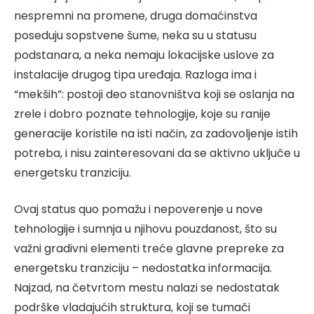
nespremni na promene, druga domaćinstva
poseduju sopstvene šume, neka su u statusu
podstanara, a neka nemaju lokacijske uslove za
instalacije drugog tipa uređaja. Razloga ima i
“mekših”: postoji deo stanovništva koji se oslanja na
zrele i dobro poznate tehnologije, koje su ranije
generacije koristile na isti način, za zadovoljenje istih
potreba, i nisu zainteresovani da se aktivno uključe u
energetsku tranziciju.
Ovaj status quo pomažu i nepoverenje u nove
tehnologije i sumnja u njihovu pouzdanost, što su
važni gradivni elementi treće glavne prepreke za
energetsku tranziciju – nedostatka informacija.
Najzad, na četvrtom mestu nalazi se nedostatak
podrške vladajućih struktura, koji se tumači