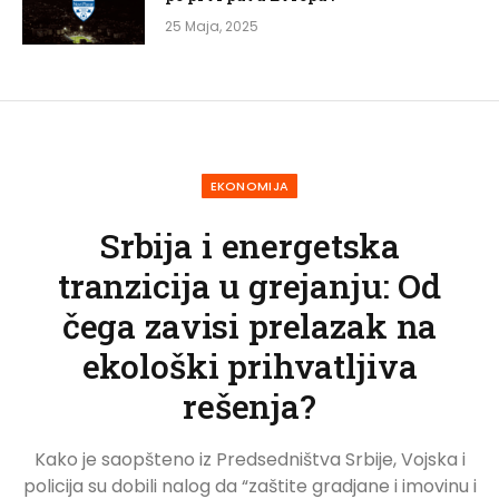
25 Maja, 2025
EKONOMIJA
Srbija i energetska
tranzicija u grejanju: Od
čega zavisi prelazak na
ekološki prihvatljiva
rešenja?
Kako je saopšteno iz Predsedništva Srbije, Vojska i
policija su dobili nalog da “zaštite gradjane i imovinu i