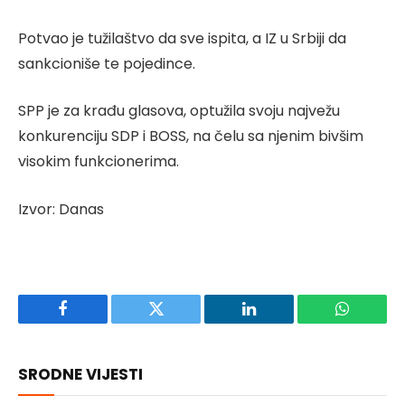
Potvao je tužilaštvo da sve ispita, a IZ u Srbiji da
sankcioniše te pojedince.
SPP je za krađu glasova, optužila svoju najvežu
konkurenciju SDP i BOSS, na čelu sa njenim bivšim
visokim funkcionerima.
Izvor: Danas
Facebook
Twitter
LinkedIn
WhatsAp
SRODNE VIJESTI