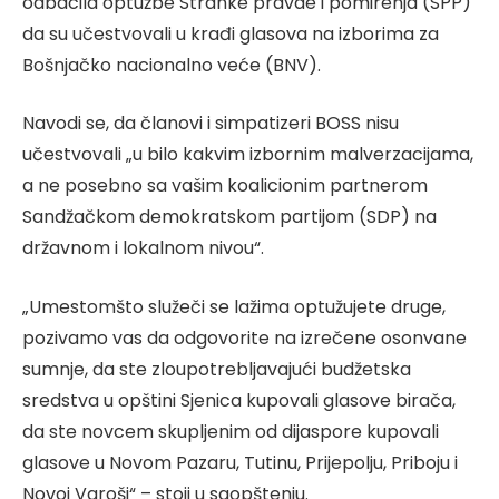
odbacila optužbe Stranke pravde i pomirenja (SPP)
da su učestvovali u krađi glasova na izborima za
Bošnjačko nacionalno veće (BNV).
Navodi se, da članovi i simpatizeri BOSS nisu
učestvovali „u bilo kakvim izbornim malverzacijama,
a ne posebno sa vašim koalicionim partnerom
Sandžačkom demokratskom partijom (SDP) na
državnom i lokalnom nivou“.
„Umestomšto služeči se lažima optužujete druge,
pozivamo vas da odgovorite na izrečene osonvane
sumnje, da ste zloupotrebljavajući budžetska
sredstva u opštini Sjenica kupovali glasove birača,
da ste novcem skupljenim od dijaspore kupovali
glasove u Novom Pazaru, Tutinu, Prijepolju, Priboju i
Novoj Varoši“ – stoji u saopštenju.