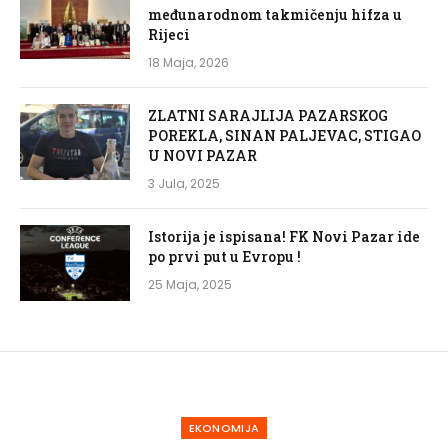
međunarodnom takmičenju hifza u
Rijeci
18 Maja, 2026
ZLATNI SARAJLIJA PAZARSKOG
POREKLA, SINAN PALJEVAC, STIGAO
U NOVI PAZAR
3 Jula, 2025
Istorija je ispisana! FK Novi Pazar ide
po prvi put u Evropu !
25 Maja, 2025
EKONOMIJA