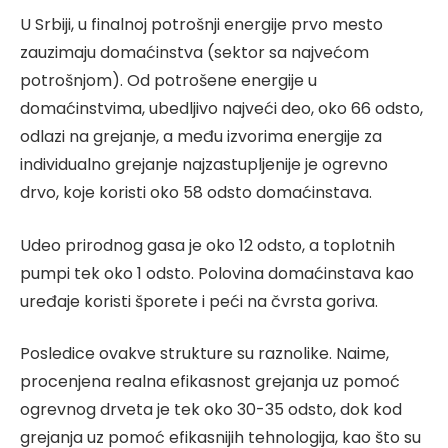
U Srbiji, u finalnoj potrošnji energije prvo mesto
zauzimaju domaćinstva (sektor sa najvećom
potrošnjom). Od potrošene energije u
domaćinstvima, ubedljivo najveći deo, oko 66 odsto,
odlazi na grejanje, a među izvorima energije za
individualno grejanje najzastupljenije je ogrevno
drvo, koje koristi oko 58 odsto domaćinstava.
Udeo prirodnog gasa je oko 12 odsto, a toplotnih
pumpi tek oko 1 odsto. Polovina domaćinstava kao
uređaje koristi šporete i peći na čvrsta goriva.
Posledice ovakve strukture su raznolike. Naime,
procenjena realna efikasnost grejanja uz pomoć
ogrevnog drveta je tek oko 30-35 odsto, dok kod
grejanja uz pomoć efikasnijih tehnologija, kao što su