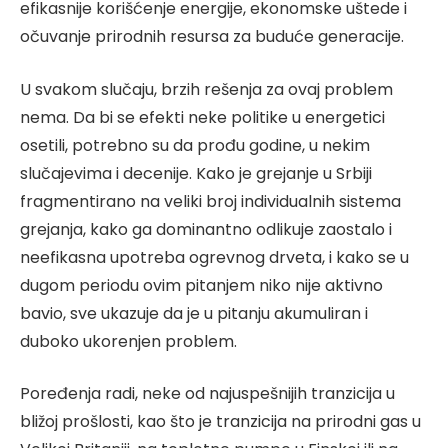
efikasnije korišćenje energije, ekonomske uštede i
očuvanje prirodnih resursa za buduće generacije.
U svakom slučaju, brzih rešenja za ovaj problem
nema. Da bi se efekti neke politike u energetici
osetili, potrebno su da prođu godine, u nekim
slučajevima i decenije. Kako je grejanje u Srbiji
fragmentirano na veliki broj individualnih sistema
grejanja, kako ga dominantno odlikuje zaostalo i
neefikasna upotreba ogrevnog drveta, i kako se u
dugom periodu ovim pitanjem niko nije aktivno
bavio, sve ukazuje da je u pitanju akumuliran i
duboko ukorenjen problem.
Poređenja radi, neke od najuspešnijih tranzicija u
bližoj prošlosti, kao što je tranzicija na prirodni gas u