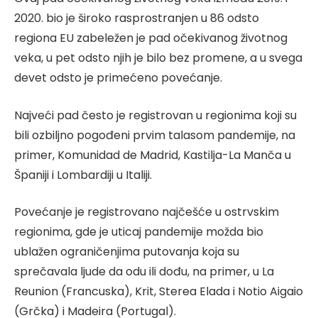
2020. bio je široko rasprostranjen u 86 odsto
regiona EU zabeležen je pad očekivanog životnog
veka, u pet odsto njih je bilo bez promene, a u svega
devet odsto je primećeno povećanje.
Najveći pad često je registrovan u regionima koji su
bili ozbiljno pogođeni prvim talasom pandemije, na
primer, Komunidad de Madrid, Kastilja-La Manča u
Španiji i Lombardiji u Italiji.
Povećanje je registrovano najčešće u ostrvskim
regionima, gde je uticaj pandemije možda bio
ublažen ograničenjima putovanja koja su
sprečavala ljude da odu ili dođu, na primer, u La
Reunion (Francuska), Krit, Sterea Elada i Notio Aigaio
(Grčka) i Madeira (Portugal).