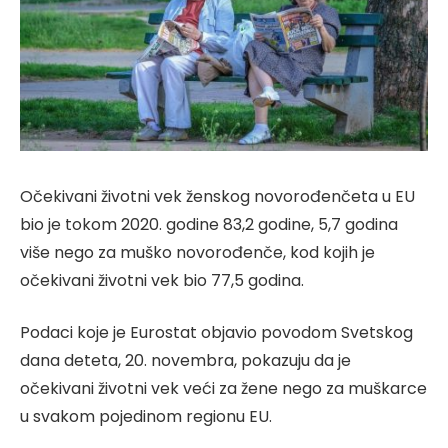
Očekivani životni vek ženskog novorođenčeta u EU
bio je tokom 2020. godine 83,2 godine, 5,7 godina
više nego za muško novorođenče, kod kojih je
očekivani životni vek bio 77,5 godina.
Podaci koje je Eurostat objavio povodom Svetskog
dana deteta, 20. novembra, pokazuju da je
očekivani životni vek veći za žene nego za muškarce
u svakom pojedinom regionu EU.