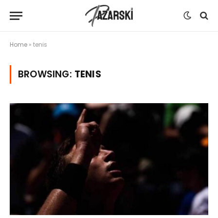
Home
»
tenis
BROWSING:
TENIS