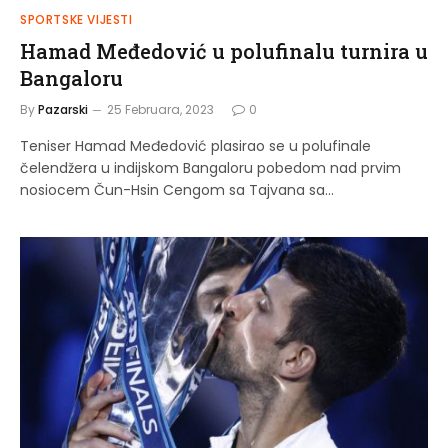
SPORTSKE VIJESTI
Hamad Međedović u polufinalu turnira u
Bangaloru
By
Pazarski
25 Februara, 2023
0
Teniser Hamad Međedović plasirao se u polufinale
čelendžera u indijskom Bangaloru pobedom nad prvim
nosiocem Čun-Hsin Cengom sa Tajvana sa…