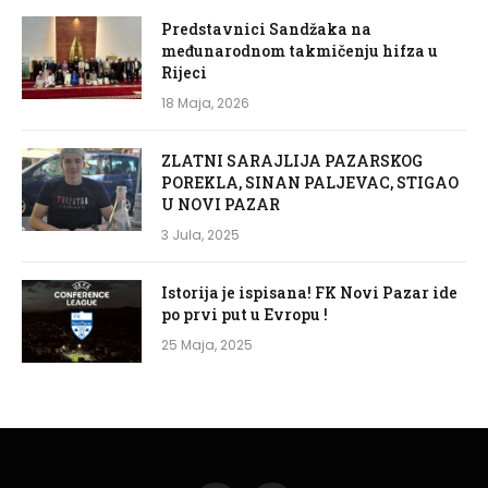
Predstavnici Sandžaka na
međunarodnom takmičenju hifza u
Rijeci
18 Maja, 2026
ZLATNI SARAJLIJA PAZARSKOG
POREKLA, SINAN PALJEVAC, STIGAO
U NOVI PAZAR
3 Jula, 2025
Istorija je ispisana! FK Novi Pazar ide
po prvi put u Evropu !
25 Maja, 2025