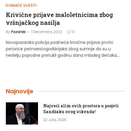
DOMAĆE VIJESTI
Krivične prijave maloletnicima zbog
vršnjačkog nasilja
By
Pazarski
1 Decembra, 2022
0
Novopazarska policija podneće krivične prijave protiv
petorice petnaestogodišnjaka zbog sumnje da su u
nedelju popodne pretukli godinu dana mlađeg dečaka,…
Najnovije
Najveći alim ovih prostora u posjeti
Sandžaku ovog vikenda!
22 Jula, 2026