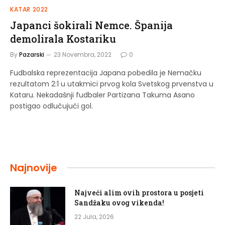
KATAR 2022
Japanci šokirali Nemce. Španija
demolirala Kostariku
By
Pazarski
23 Novembra, 2022
0
Fudbalska reprezentacija Japana pobedila je Nemačku
rezultatom 2:1 u utakmici prvog kola Svetskog prvenstva u
Kataru. Nekadašnji fudbaler Partizana Takuma Asano
postigao odlučujući gol.
Najnovije
Najveći alim ovih prostora u posjeti
Sandžaku ovog vikenda!
22 Jula, 2026