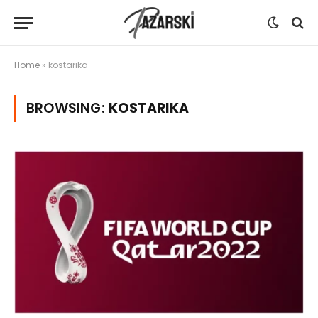
Home
»
kostarika
BROWSING:
KOSTARIKA