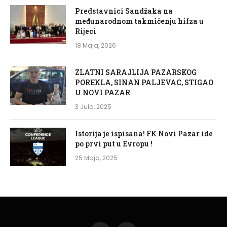
Predstavnici Sandžaka na
međunarodnom takmičenju hifza u
Rijeci
18 Maja, 2026
ZLATNI SARAJLIJA PAZARSKOG
POREKLA, SINAN PALJEVAC, STIGAO
U NOVI PAZAR
3 Jula, 2025
Istorija je ispisana! FK Novi Pazar ide
po prvi put u Evropu !
25 Maja, 2025