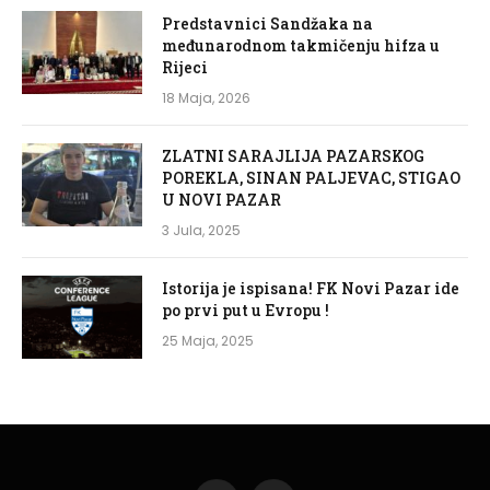
Predstavnici Sandžaka na
međunarodnom takmičenju hifza u
Rijeci
18 Maja, 2026
ZLATNI SARAJLIJA PAZARSKOG
POREKLA, SINAN PALJEVAC, STIGAO
U NOVI PAZAR
3 Jula, 2025
Istorija je ispisana! FK Novi Pazar ide
po prvi put u Evropu !
25 Maja, 2025